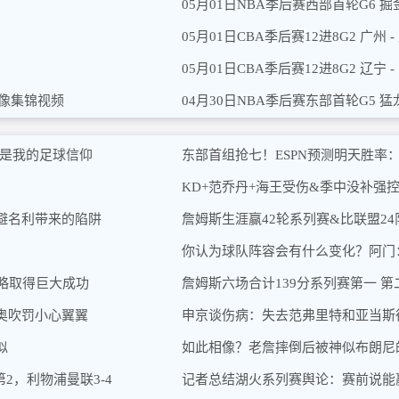
05月01日NBA季后赛西部首轮G6 掘
05月01日CBA季后赛12进8G2 广州 
05月01日CBA季后赛12进8G2 辽宁 
录像集锦视频
04月30日NBA季后赛东部首轮G5 猛龙
就是我的足球信仰
东部首组抢七！ESPN预测明天胜率：凯尔
KD+范乔丹+海王受伤&季中没补强
避名利带来的陷阱
詹姆斯生涯赢42轮系列赛&比联盟24队
你认为球队阵容会有什么变化？阿门
略取得巨大成功
詹姆斯六场合计139分系列赛第一 
奥吹罚小心翼翼
申京谈伤病：失去范弗里特和亚当斯
似
如此相像？老詹摔倒后被神似布朗尼
2，利物浦曼联3-4
记者总结湖火系列赛舆论：赛前说能赢就