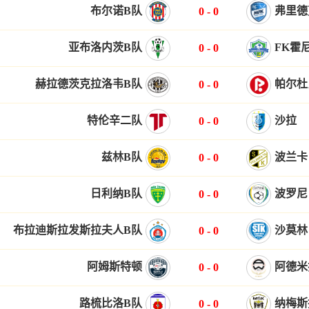
布尔诺B队
弗里德
0
-
0
亚布洛内茨B队
FK霍
0
-
0
赫拉德茨克拉洛韦B队
帕尔杜
0
-
0
特伦辛二队
沙拉
0
-
0
兹林B队
波兰卡
0
-
0
日利纳B队
波罗尼
0
-
0
布拉迪斯拉发斯拉夫人B队
沙莫林
0
-
0
阿姆斯特顿
阿德米
0
-
0
路梳比洛B队
纳梅斯
0
-
0