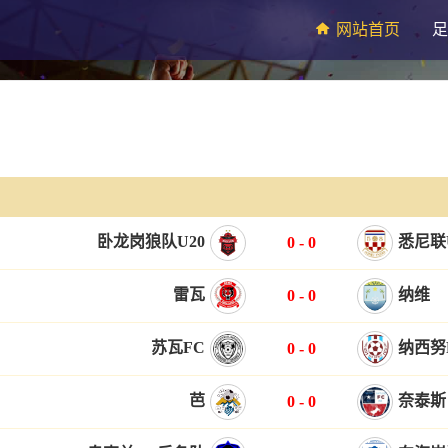
网站首页
足
卧龙岗狼队U20
悉尼联
0
-
0
雷瓦
纳维
0
-
0
苏瓦FC
纳西努
0
-
0
芭
奈泰斯
0
-
0