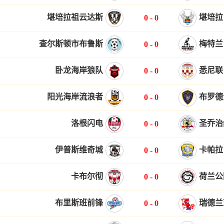
堪培拉祖云达斯
堪培拉
0
-
0
查尔斯顿市布鲁斯
梅特兰
0
-
0
卧龙海岸狼队
悉尼联
0
-
0
阳光海岸流浪者
布罗德
0
-
0
洛根闪电
圣乔治
0
-
0
伊普斯维奇城
卡帕拉
0
-
0
卡布尔彻
荷兰公
0
-
0
布里斯班前锋
瑞德兰
0
-
0