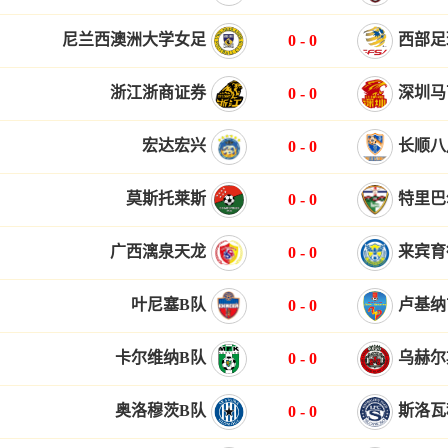
尼兰西澳洲大学女足
西部足
0
-
0
浙江浙商证券
深圳马
0
-
0
宏达宏兴
长顺八
0
-
0
莫斯托莱斯
特里巴
0
-
0
广西漓泉天龙
来宾育
0
-
0
叶尼塞B队
卢基纳
0
-
0
卡尔维纳B队
乌赫尔
0
-
0
奥洛穆茨B队
斯洛瓦
0
-
0