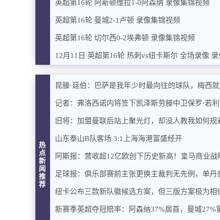
英超第16轮 阿斯顿维拉1-0阿森纳 录像集锦视频
英超第16轮 曼城2-1卢顿 录像集锦视频
英超第16轮 切尔西0-2埃弗顿 录像集锦视频
12月11日 英超第16轮 热刺vs纽卡斯尔 全场录像 
昆滕·廷伯：巴萨是我年少时最向往的球队，梅西
记者：弗洛西诺内将签下凯泽斯劳滕中卫保罗·若利
旧将：加盟曼联后站上聚光灯，却没人教我如何规
山东泰山B队客场 3:1上海海港富盛经开
热
点
阿斯报：营收超12亿欧创下历史新高！皇马商业战
新
闻
足球报：俱乐部赛前主张更换主裁判无先例，单丹
推
荐
纽卡公布三款新队徽候选方案，但三版方案极为相
新赛季英超夺冠赔率：阿森纳37%居首，曼城27%第