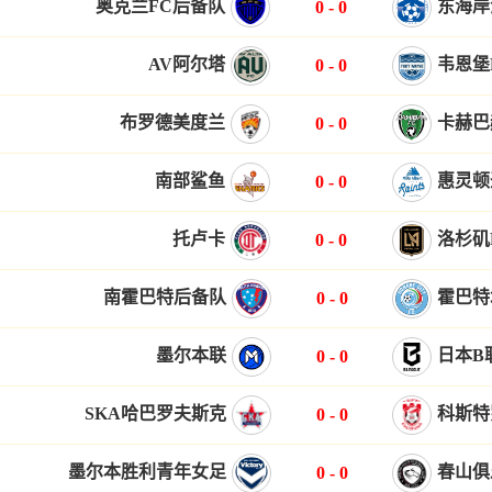
奥克兰FC后备队
东海岸
0
-
0
AV阿尔塔
韦恩堡
0
-
0
布罗德美度兰
卡赫巴
0
-
0
南部鲨鱼
惠灵顿
0
-
0
托卢卡
洛杉矶
0
-
0
南霍巴特后备队
霍巴特
0
-
0
墨尔本联
日本B
0
-
0
SKA哈巴罗夫斯克
科斯特
0
-
0
墨尔本胜利青年女足
春山俱
0
-
0