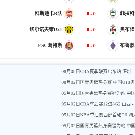
拜斯迪卡B队
菲拉科
0
-
0
切尔诺夫策U21
奥布隆
0
-
0
ESC葛特斯
布鲁蒙
0
-
0
08月08日CBA夏季联赛启东站 深圳 
08月02日国青男篮热身赛 中国U18
05月02日国青男篮热身赛犍为站 中国
05月02日CBA季后赛12进8G2 山西 
05月02日NBA季后赛西部首轮G6 湖人
05月02日国青男篮热身赛犍为站 中国