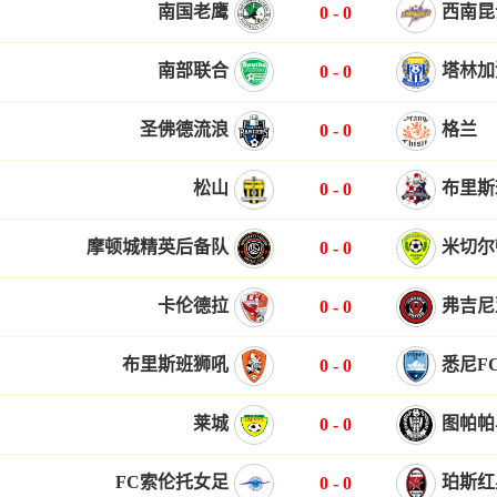
南国老鹰
西南昆
0
-
0
南部联合
塔林加
0
-
0
圣佛德流浪
格兰
0
-
0
松山
布里斯
0
-
0
摩顿城精英后备队
米切尔
0
-
0
卡伦德拉
弗吉尼
0
-
0
布里斯班狮吼
悉尼F
0
-
0
莱城
图帕帕
0
-
0
FC索伦托女足
珀斯红
0
-
0