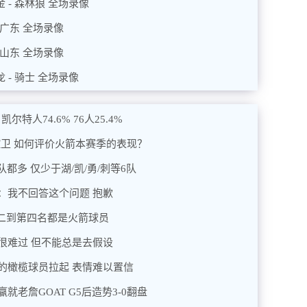
金 - 森林狼 全场录像
- 广东 全场录像
- 山东 全场录像
 - 骑士 全场录像
特人74.6% 76人25.4%
控卫 如何评价火箭本赛季的表现？
都多 仅少于湖/凯/勇/刺等6队
：我不回答这个问题 抱歉
第二到第四名都是火箭球员
很难过 但不能总是去假设
的橄榄球员拉起 表情难以置信
老詹GOAT G5后造势3-0翻盘