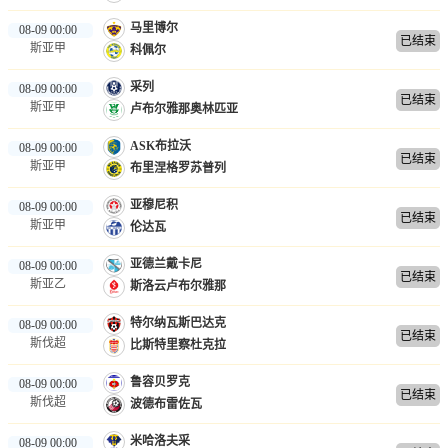
马里博尔
08-09 00:00
已结束
斯亚甲
科佩尔
采列
08-09 00:00
已结束
斯亚甲
卢布尔雅那奥林匹亚
ASK布拉沃
08-09 00:00
已结束
斯亚甲
布里涅格罗苏普列
亚穆尼积
08-09 00:00
已结束
斯亚甲
伦达瓦
亚德兰戴卡尼
08-09 00:00
已结束
斯亚乙
斯洛云卢布尔雅那
特尔纳瓦斯巴达克
08-09 00:00
已结束
斯伐超
比斯特里察杜克拉
鲁容贝罗克
08-09 00:00
已结束
斯伐超
波德布雷佐瓦
米哈洛夫采
08-09 00:00