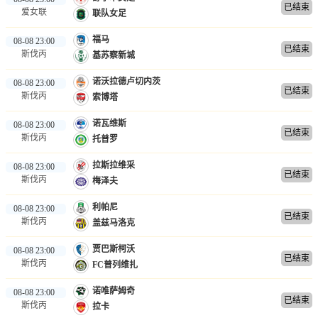
已结束
爱女联
联队女足
福马
08-08 23:00
已结束
斯伐丙
基苏察新城
诺沃拉德卢切内茨
08-08 23:00
已结束
斯伐丙
索博塔
诺瓦维斯
08-08 23:00
已结束
斯伐丙
托普罗
拉斯拉维采
08-08 23:00
已结束
斯伐丙
梅泽夫
利帕尼
08-08 23:00
已结束
斯伐丙
盖兹马洛克
贾巴斯柯沃
08-08 23:00
已结束
斯伐丙
FC普列维扎
诺唯萨姆奇
08-08 23:00
已结束
斯伐丙
拉卡