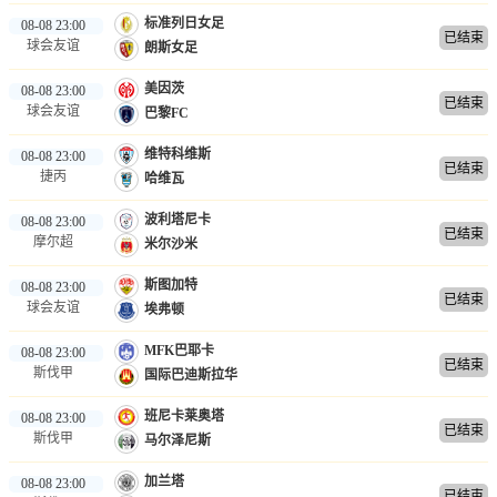
标准列日女足
08-08 23:00
已结束
球会友谊
朗斯女足
美因茨
08-08 23:00
已结束
球会友谊
巴黎FC
维特科维斯
08-08 23:00
已结束
捷丙
哈维瓦
波利塔尼卡
08-08 23:00
已结束
摩尔超
米尔沙米
斯图加特
08-08 23:00
已结束
球会友谊
埃弗顿
MFK巴耶卡
08-08 23:00
已结束
斯伐甲
国际巴迪斯拉华
班尼卡莱奥塔
08-08 23:00
已结束
斯伐甲
马尔泽尼斯
加兰塔
08-08 23:00
已结束