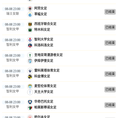
阿劳女足
08-08 23:00
已结束
瑞士女联
草蜢女足
西班牙联合女足
08-08 23:00
已结束
智利女甲
特木科女足
智利大学女足
08-08 23:00
已结束
智利女甲
科洛科洛女足
圣地亚哥漫游者女足
08-08 23:00
已结束
智利女甲
伊库伊奎女足
雷科莱塔体育女足
08-08 23:00
已结束
智利女甲
科金博女足
麦哲伦体育女足
08-08 23:00
已结束
智利女甲
天主大学女足
华奇巴托女足
08-08 23:00
已结束
智利女甲
帕莱斯蒂诺女足
舒尔本女足
08-08 23:00