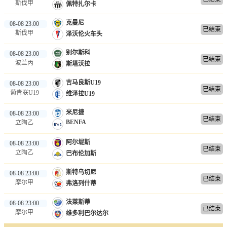
斯伐甲
佩特扎尔卡
克曼尼
08-08 23:00
已结束
斯伐甲
泽沃伦火车头
别尔斯科
08-08 23:00
已结束
波兰丙
斯塔沃拉
吉马良斯U19
08-08 23:00
已结束
葡青联U19
维泽拉U19
米尼捷
08-08 23:00
已结束
BENFA
立陶乙
阿尔堤斯
08-08 23:00
已结束
立陶乙
巴布伦加斯
斯特乌切尼
08-08 23:00
已结束
摩尔甲
弗洛列什蒂
法莱斯蒂
08-08 23:00
已结束
摩尔甲
维多利巴尔达尔