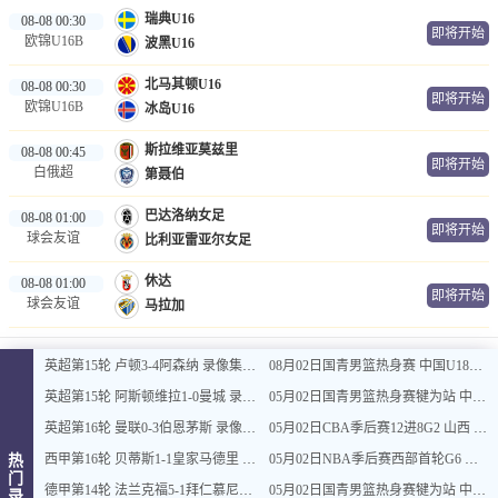
瑞典U16
08-08 00:30
即将开始
欧锦U16B
波黑U16
北马其顿U16
08-08 00:30
即将开始
欧锦U16B
冰岛U16
斯拉维亚莫兹里
08-08 00:45
即将开始
白俄超
第聂伯
巴达洛纳女足
08-08 01:00
即将开始
球会友谊
比利亚雷亚尔女足
休达
08-08 01:00
即将开始
球会友谊
马拉加
英超第15轮 卢顿3-4阿森纳 录像集锦视频
08月02日国青男篮热身赛 中国U18男篮 - 纽纳华丁闪电队 全场录像
英超第15轮 阿斯顿维拉1-0曼城 录像集锦视频
05月02日国青男篮热身赛犍为站 中国U17男篮 - 犹他预科篮球队 全场录像
英超第16轮 曼联0-3伯恩茅斯 录像集锦视频
05月02日CBA季后赛12进8G2 山西 - 青岛 全场录像
西甲第16轮 贝蒂斯1-1皇家马德里 录像集锦视频
05月02日NBA季后赛西部首轮G6 湖人 - 火箭 全场录像
热
门
德甲第14轮 法兰克福5-1拜仁慕尼黑 录像集锦视频
05月02日国青男篮热身赛犍为站 中国U17男篮 - 阿尔法学院 全场录像
录