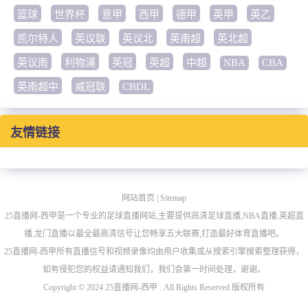
篮球
世界杯
意甲
西甲
德甲
英甲
英乙
凯尔特人
英议联
英议北
英南超
英北超
英议南
利物浦
英冠
英超
中超
NBA
CBA
英南超中
威冠联
CBDL
友情链接
网站首页
|
Sitemap
25直播网-西甲是一个专业的足球直播网站,主要提供高清足球直播,NBA直播,英超直
播,龙门直播以最全最高清信号让您畅享五大联赛,打造最好体育直播吧。
25直播网-西甲所有直播信号和视频录像均由用户收集或从搜索引擎搜索整理获得，
如有侵犯您的权益请通知我们，我们会第一时间处理，谢谢。
Copyright © 2024 25直播网-西甲 . All Rights Reserved 版权所有