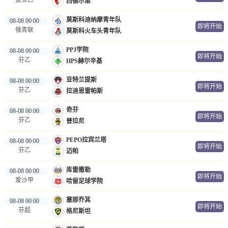
波兰乙
西德尔策
莫斯科迪纳摩青年队
08-08 00:00
即将开始
俄青联
莫斯科火车头青年队
PPJ学院
08-08 00:00
即将开始
芬乙
HPS赫尔辛基
亚特兰提斯
08-08 00:00
即将开始
芬乙
拉迪恩雷帕斯
奇芬
08-08 00:00
即将开始
芬乙
普拉尼
PEPO拉宾兰塔
08-08 00:00
即将开始
芬乙
迈帕
库雷撒勒
08-08 00:00
即将开始
爱沙甲
哈留足球学院
塞那乔其
08-08 00:00
即将开始
芬超
格尼斯坦