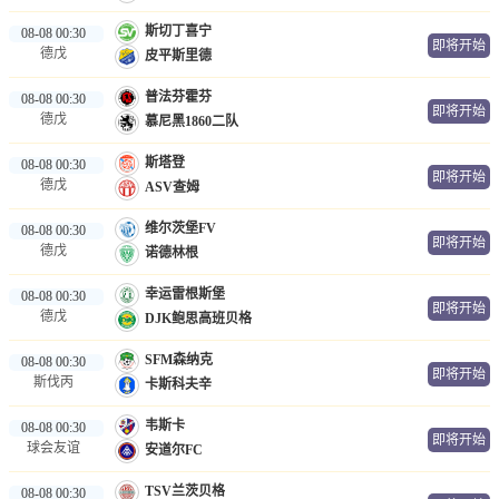
斯切丁喜宁
08-08 00:30
即将开始
德戊
皮平斯里德
普法芬霍芬
08-08 00:30
即将开始
德戊
慕尼黑1860二队
斯塔登
08-08 00:30
即将开始
德戊
ASV查姆
维尔茨堡FV
08-08 00:30
即将开始
德戊
诺德林根
幸运雷根斯堡
08-08 00:30
即将开始
德戊
DJK鲍思高班贝格
SFM森纳克
08-08 00:30
即将开始
斯伐丙
卡斯科夫辛
韦斯卡
08-08 00:30
即将开始
球会友谊
安道尔FC
TSV兰茨贝格
08-08 00:30