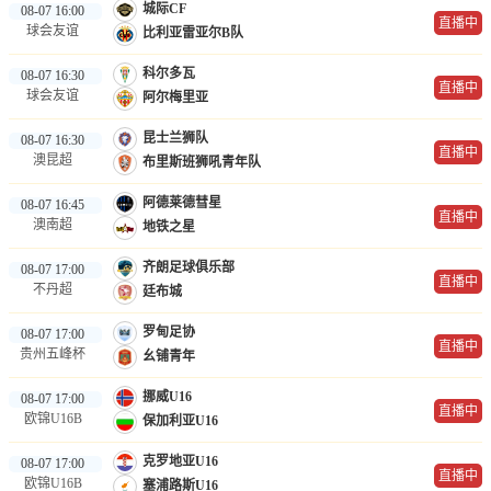
城际CF
08-07 16:00
直播中
球会友谊
比利亚雷亚尔B队
科尔多瓦
08-07 16:30
直播中
球会友谊
阿尔梅里亚
昆士兰狮队
08-07 16:30
直播中
澳昆超
布里斯班狮吼青年队
阿德莱德彗星
08-07 16:45
直播中
澳南超
地铁之星
齐朗足球俱乐部
08-07 17:00
直播中
不丹超
廷布城
罗甸足协
08-07 17:00
直播中
贵州五峰杯
幺铺青年
挪威U16
08-07 17:00
直播中
欧锦U16B
保加利亚U16
克罗地亚U16
08-07 17:00
直播中
欧锦U16B
塞浦路斯U16