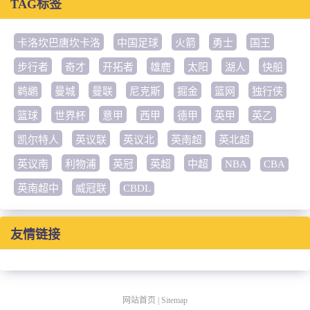
TAG标签
卡洛坎巴唐坎卡洛
中国足球
火箭
勇士
国王
步行者
奇才
开拓者
雄鹿
太阳
湖人
快船
鹈鹕
曼城
曼联
尼克斯
掘金
篮网
独行侠
篮球
世界杯
意甲
西甲
德甲
英甲
英乙
凯尔特人
英议联
英议北
英南超
英北超
英议南
利物浦
英冠
英超
中超
NBA
CBA
英南超中
威冠联
CBDL
友情链接
网站首页
|
Sitemap