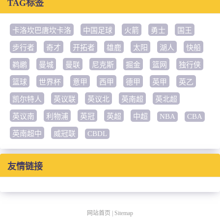
TAG标签
卡洛坎巴唐坎卡洛
中国足球
火箭
勇士
国王
步行者
奇才
开拓者
雄鹿
太阳
湖人
快船
鹈鹕
曼城
曼联
尼克斯
掘金
篮网
独行侠
篮球
世界杯
意甲
西甲
德甲
英甲
英乙
凯尔特人
英议联
英议北
英南超
英北超
英议南
利物浦
英冠
英超
中超
NBA
CBA
英南超中
威冠联
CBDL
友情链接
网站首页
|
Sitemap