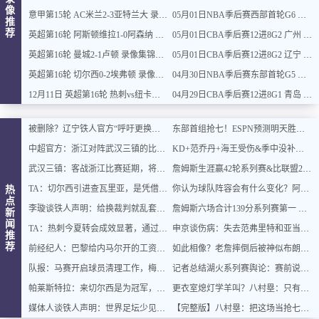
像
意甲第15轮 AC米兰2-3亚特兰大 录像集锦视频
05月01日NBA季后赛西部首轮G6 掘金 - 森林狼 全场录像
推
荐
英超第16轮 阿斯顿维拉1-0阿森纳 录像集锦视频
05月01日CBA季后赛12进8G2 广州 - 广东 全场录像
英超第16轮 曼城2-1卢顿 录像集锦视频
05月01日CBA季后赛12进8G2 辽宁 - 山东 全场录像
英超第16轮 切尔西0-2埃弗顿 录像集锦视频
04月30日NBA季后赛东部首轮G5 猛龙 - 骑士 全场录像
12月11日 英超第16轮 热刺vs纽卡斯尔 全场录像 录像集锦视频
04月29日CBA季后赛12进8G1 青岛 - 山西 全场录像
被删除？辽宁铁人官方“呼吁更换主裁”原博已无法查看
东部首组抢七！ESPN预测明天胜率：凯尔特人74.6% 76人25.4%
中超官方：浙江对阵武汉三镇的比赛延期举行，补赛时间另行通知
KD+范乔丹+海王受伤&季中没补强控卫 如何评价火箭本赛季的表现？
武汉三镇：客战浙江比赛延期，将在研讨后公布远征球迷的补偿方案
詹姆斯生涯赢42轮系列赛&比联盟24队都多 仅少于湖/凯/勇/刺等6队
TA：切尔西引进查瓦里亚，是凭借场上特定战术作用被选中的即战力
你认为球队阵容会有什么变化？阿门：我不回答这个问题 抱歉
热
点
李璇谈铁人声明：给换裁判就乱套了，可能会让其他裁判产生共情
詹姆斯六场合计139分系列赛第一 第二到第四名都是火箭球员
新
闻
TA：热刺今夏转会成效显著，通过成熟的青训、变现完成阵容迭代
申京谈伤病：失去范弗里特和亚当斯很难过 但不能总是去假设
推
荐
前经纪人：巴黎给内马尔开的工资是巴萨的2倍，说到底还是钱
如此相像？老詹摔倒后被神似布朗尼的橄榄球员拉起 表情难以置信
队报：马赛开启球员清理工作，梅迪纳将奔赴药厂，鲁利将加盟曼城
记者总结湖火系列赛舆论：赛前说能赢就老詹GOAT G5后造势3-0翻盘
帕莱斯特拉：来切尔西是为冠军，希望像佐拉一样成为蓝军传奇
更衣室熄灯学羊叫？八村塁：只有老詹的椅子亮灯 那看起来太疯狂
媒体人谈铁人声明：世界足坛少见，洋哨也不能说判罚就没问题
【完整版】八村塁：把这场当抢七打 詹姆斯的能量感染了全队