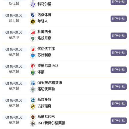
即将开始
斯伐超
科马尔诺
洛桑体育
08-09 00:00
即将开始
瑞士超
年轻人
杜博西卡
08-09 00:00
即将开始
塞尔甲
洛兹尼察
伏伊伏丁那
08-09 00:00
即将开始
塞尔超
苏杜利察
拉德尼基1923
08-09 00:00
即将开始
塞尔超
泽蒙
OFK贝尔格莱德
08-09 00:00
即将开始
塞尔超
潘切沃泽勒
马拉多特
08-09 00:00
即将开始
塞尔超
古拉瑞奇
马瑟瓦沙巴
08-09 00:00
即将开始
塞尔超
IMT新贝尔格莱德