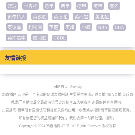
篮球
世界杯
意甲
西甲
德甲
英甲
英乙
凯尔特人
英议联
英议北
英南超
英北超
英议南
利物浦
英冠
英超
中超
NBA
CBA
英南超中
威冠联
CBDL
友情链接
网站首页
|
Sitemap
25直播网-西甲是一个专业的足球直播网站,主要提供高清足球直播,NBA直播,英超直
播,龙门直播以最全最高清信号让您畅享五大联赛,打造最好体育直播吧。
25直播网-西甲所有直播信号和视频录像均由用户收集或从搜索引擎搜索整理获得，
如有侵犯您的权益请通知我们，我们会第一时间处理，谢谢。
Copyright © 2024 25直播网-西甲 . All Rights Reserved 版权所有