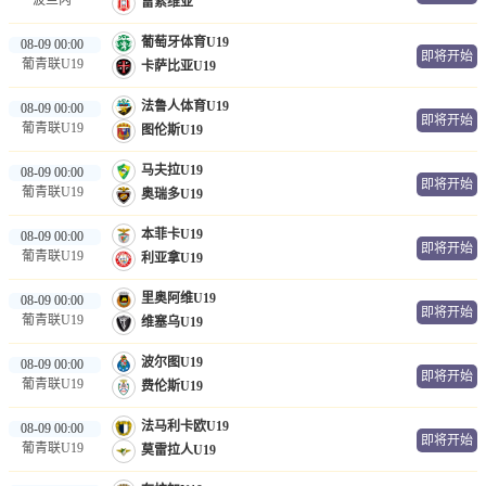
波兰丙
雷索维亚
葡萄牙体育U19
08-09 00:00
即将开始
葡青联U19
卡萨比亚U19
法鲁人体育U19
08-09 00:00
即将开始
葡青联U19
图伦斯U19
马夫拉U19
08-09 00:00
即将开始
葡青联U19
奥瑞多U19
本菲卡U19
08-09 00:00
即将开始
葡青联U19
利亚拿U19
里奥阿维U19
08-09 00:00
即将开始
葡青联U19
维塞乌U19
波尔图U19
08-09 00:00
即将开始
葡青联U19
费伦斯U19
法马利卡欧U19
08-09 00:00
即将开始
葡青联U19
莫雷拉人U19