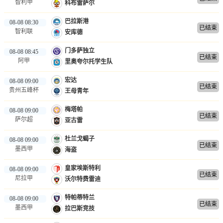
智利甲
科布雷萨尔
巴拉斯港
08-08 08:30
已结束
智利联
安库德
门多萨独立
08-08 08:45
已结束
阿甲
里奥夸尔托学生队
宏达
08-08 09:00
已结束
贵州五峰杯
王母青年
梅塔帕
08-08 09:00
已结束
萨尔超
亚古雷
杜兰戈蝎子
08-08 09:00
已结束
墨西甲
海盗
皇家埃斯特利
08-08 09:00
已结束
尼拉甲
沃尔特费雷迪
特帕蒂特兰
08-08 09:00
已结束
墨西甲
拉巴斯竞技