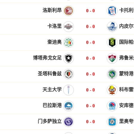
洛斯利昂
卡托利
0
-
0
卡洛里
内皮尔
0
-
0
奎迪奥
国际帕
0
-
0
博塔弗戈女足
弗鲁米
0
-
0
圣塔科鲁兹
蒙特港
0
-
0
天主大学
科布雷
0
-
0
巴拉斯港
安库德
0
-
0
门多萨独立
里奥夸
0
-
0