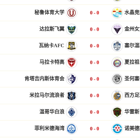
秘鲁体育大学
水晶竞
0
-
0
达拉斯飞翼
金州女
0
-
0
瓦纳卡AFC
塞尔温
0
-
0
马拉卡特高
夏拉祖
0
-
0
肯塔吉内斯体育会
圣何塞
0
-
0
米拉马尔流浪者
西方足
0
-
0
温哥华白浪
华雷斯
0
-
0
菲利米德海湾
诺美德
0
-
0