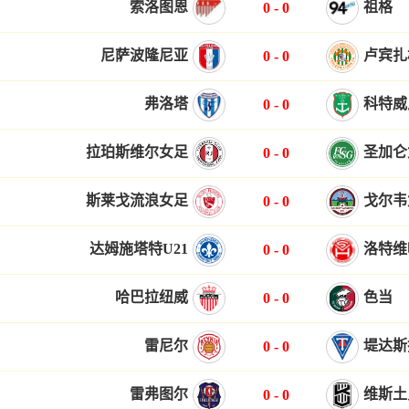
索洛图恩
祖格
0
-
0
尼萨波隆尼亚
卢宾扎
0
-
0
弗洛塔
科特威
0
-
0
拉珀斯维尔女足
圣加仑
0
-
0
斯莱戈流浪女足
戈尔韦
0
-
0
达姆施塔特U21
洛特维
0
-
0
哈巴拉纽威
色当
0
-
0
雷尼尔
堤达斯
0
-
0
雷弗图尔
维斯土
0
-
0