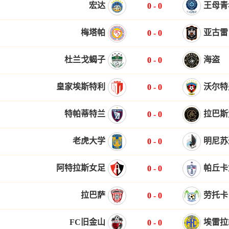
宏达
王母青
0
-
0
梅塔帕
亚古雷
0
-
0
杜兰戈蝎子
海盗
0
-
0
皇家埃斯特利
沃尔特
0
-
0
特帕蒂特兰
拉巴斯
0
-
0
老虎大学
明尼苏
0
-
0
阿特拉斯女足
帕丘卡
0
-
0
拉巴萨
劳托卡
0
-
0
FC旧金山
埃雷拉
0
-
0