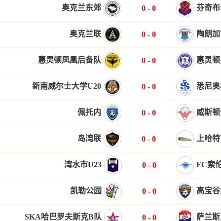
奥克兰东郊
芬奇布
0
-
0
奥克兰联
陶朗加
0
-
0
惠灵顿凤凰后备队
惠灵顿
0
-
0
新南威尔士大学U20
悉尼奥
0
-
0
佩托内
威斯顿
0
-
0
岛湾联
上哈特
0
-
0
湾水市U23
FC索伦
0
-
0
凯勒公园
高宝谷
0
-
0
SKA哈巴罗夫斯克B队
萨兰斯
0
-
0