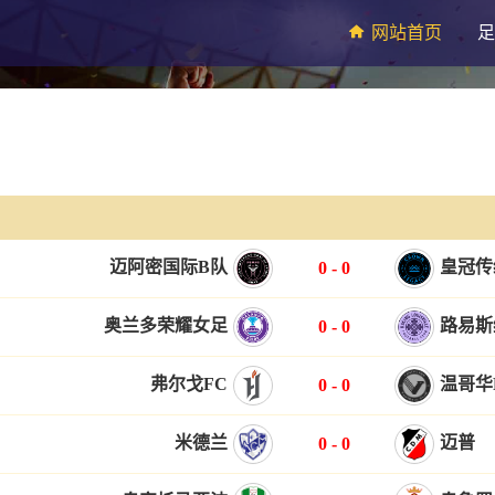
网站首页
足
迈阿密国际B队
皇冠传
0
-
0
奥兰多荣耀女足
路易斯
0
-
0
弗尔戈FC
温哥华
0
-
0
米德兰
迈普
0
-
0