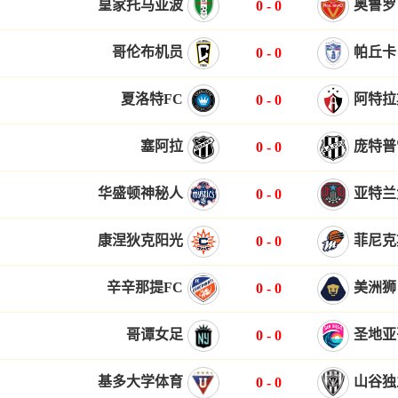
皇家托马亚波
奥鲁罗
0
-
0
哥伦布机员
帕丘卡
0
-
0
夏洛特FC
阿特拉
0
-
0
塞阿拉
庞特普
0
-
0
华盛顿神秘人
亚特兰
0
-
0
康涅狄克阳光
菲尼克
0
-
0
辛辛那提FC
美洲狮
0
-
0
哥谭女足
圣地亚
0
-
0
基多大学体育
山谷独
0
-
0