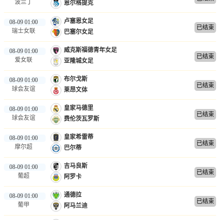
波兰丁
恩尔格提克
卢塞恩女足
08-09 01:00
已结束
瑞士女联
巴塞尔女足
威克斯福德青年女足
08-09 01:00
已结束
爱女联
亚隆城女足
布尔戈斯
08-09 01:00
已结束
球会友谊
莱昂文体
皇家马德里
08-09 01:00
已结束
球会友谊
费伦茨瓦罗斯
皇家希雷蒂
08-09 01:00
已结束
摩尔超
巴尔蒂
吉马良斯
08-09 01:00
已结束
葡超
阿罗卡
通德拉
08-09 01:00
已结束
葡甲
阿马兰迪