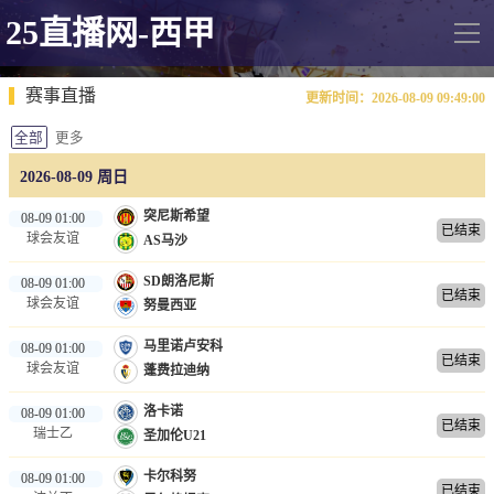
25直播网-西甲
导
航
赛事直播
更新时间：2026-08-09 09:49:00
全部
更多
2026-08-09 周日
突尼斯希望
08-09 01:00
已结束
球会友谊
AS马沙
SD朗洛尼斯
08-09 01:00
已结束
球会友谊
努曼西亚
马里诺卢安科
08-09 01:00
已结束
球会友谊
蓬费拉迪纳
洛卡诺
08-09 01:00
已结束
瑞士乙
圣加伦U21
卡尔科努
08-09 01:00
已结束