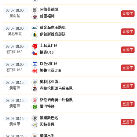
阿德莱德城
08-07 18:00
直播中
澳南超
普雷福特
黄金海岸压路机
08-07 18:00
直播中
澳北部联
伊普斯维奇部队
土耳其U16
08-07 18:00
直播中
欧锦U16A
捷克U16
以色列U16
08-07 18:00
直播中
欧锦U16A
格鲁吉亚U16
奥林比亚勇士
08-07 18:15
直播中
澳塔锦
克拉伦斯斑马后备队
格伦诺奇骑士后备队
08-07 18:15
直播中
澳塔锦
霍巴特联
黑镇斯巴达
08-07 18:15
直播中
澳威甲
因特莱恩
横滨水手
08-07 18:25