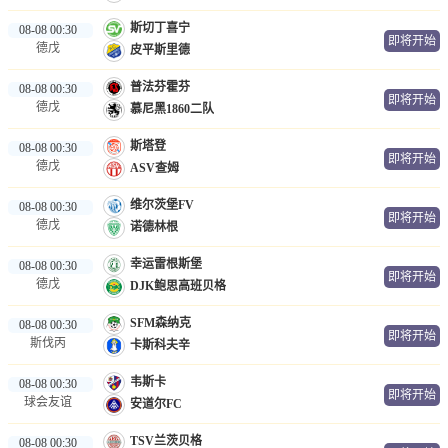
斯切丁喜宁
08-08 00:30
即将开始
德戊
皮平斯里德
普法芬霍芬
08-08 00:30
即将开始
德戊
慕尼黑1860二队
斯塔登
08-08 00:30
即将开始
德戊
ASV查姆
维尔茨堡FV
08-08 00:30
即将开始
德戊
诺德林根
幸运雷根斯堡
08-08 00:30
即将开始
德戊
DJK鲍思高班贝格
SFM森纳克
08-08 00:30
即将开始
斯伐丙
卡斯科夫辛
韦斯卡
08-08 00:30
即将开始
球会友谊
安道尔FC
TSV兰茨贝格
08-08 00:30