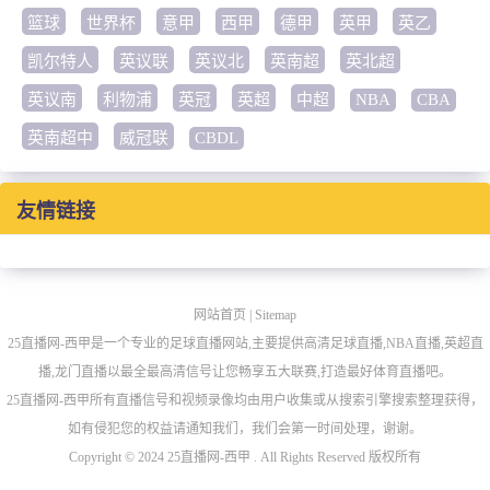
篮球
世界杯
意甲
西甲
德甲
英甲
英乙
凯尔特人
英议联
英议北
英南超
英北超
英议南
利物浦
英冠
英超
中超
NBA
CBA
英南超中
威冠联
CBDL
友情链接
网站首页
|
Sitemap
25直播网-西甲是一个专业的足球直播网站,主要提供高清足球直播,NBA直播,英超直
播,龙门直播以最全最高清信号让您畅享五大联赛,打造最好体育直播吧。
25直播网-西甲所有直播信号和视频录像均由用户收集或从搜索引擎搜索整理获得，
如有侵犯您的权益请通知我们，我们会第一时间处理，谢谢。
Copyright © 2024 25直播网-西甲 . All Rights Reserved 版权所有