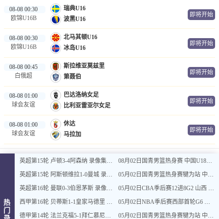
瑞典U16
08-08 00:30
即将开始
欧锦U16B
波黑U16
北马其顿U16
08-08 00:30
即将开始
欧锦U16B
冰岛U16
斯拉维亚莫兹里
08-08 00:45
即将开始
白俄超
第聂伯
巴达洛纳女足
08-08 01:00
即将开始
球会友谊
比利亚雷亚尔女足
休达
08-08 01:00
即将开始
球会友谊
马拉加
英超第15轮 卢顿3-4阿森纳 录像集锦视频
08月02日国青男篮热身赛 中国U18男篮 - 纽纳华丁闪电队 全场录像
英超第15轮 阿斯顿维拉1-0曼城 录像集锦视频
05月02日国青男篮热身赛犍为站 中国U17男篮 - 犹他预科篮球队 全场录像
英超第16轮 曼联0-3伯恩茅斯 录像集锦视频
05月02日CBA季后赛12进8G2 山西 - 青岛 全场录像
西甲第16轮 贝蒂斯1-1皇家马德里 录像集锦视频
05月02日NBA季后赛西部首轮G6 湖人 - 火箭 全场录像
热
门
德甲第14轮 法兰克福5-1拜仁慕尼黑 录像集锦视频
05月02日国青男篮热身赛犍为站 中国U17男篮 - 阿尔法学院 全场录像
录