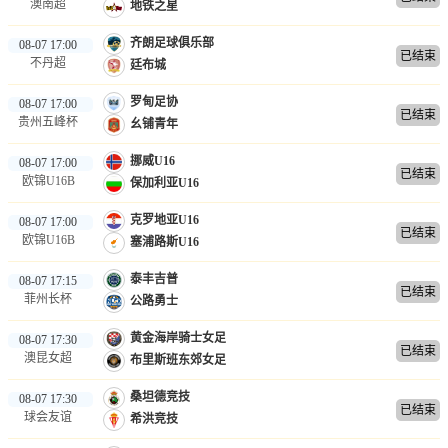
澳南超
地铁之星
齐朗足球俱乐部
08-07 17:00
已结束
不丹超
廷布城
罗甸足协
08-07 17:00
已结束
贵州五峰杯
幺铺青年
挪威U16
08-07 17:00
已结束
欧锦U16B
保加利亚U16
克罗地亚U16
08-07 17:00
已结束
欧锦U16B
塞浦路斯U16
泰丰吉普
08-07 17:15
已结束
菲州长杯
公路勇士
黄金海岸骑士女足
08-07 17:30
已结束
澳昆女超
布里斯班东郊女足
桑坦德竞技
08-07 17:30
已结束
球会友谊
希洪竞技