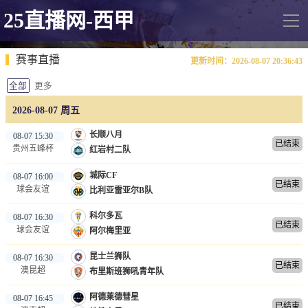
25直播网-西甲
导
航
赛事直播
更新时间：2026-08-07 20:36:43
全部
更多
2026-08-07 周五
长顺八月
08-07 15:30
已结束
贵州五峰杯
红岩村二队
城际CF
08-07 16:00
已结束
球会友谊
比利亚雷亚尔B队
科尔多瓦
08-07 16:30
已结束
球会友谊
阿尔梅里亚
昆士兰狮队
08-07 16:30
已结束
澳昆超
布里斯班狮吼青年队
阿德莱德彗星
08-07 16:45
已结束